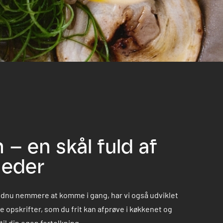
– en skål fuld af
heder
ndnu nemmere at komme i gang, har vi også udviklet
e opskrifter, som du frit kan afprøve i køkkenet og
il din egen fortolkning.