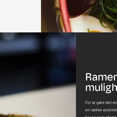
Ramen 
mulig
For at gøre det e
en række asiatisk
bruge som afsæt t