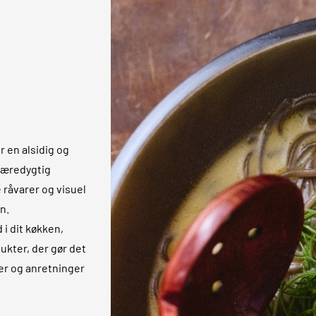
 en alsidig og
 bæredygtig
 råvarer og visuel
n.
 i dit køkken,
ukter, der gør det
er og anretninger