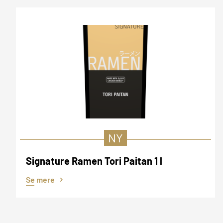
NY
Signature Ramen Tori Paitan 1 l
Se mere