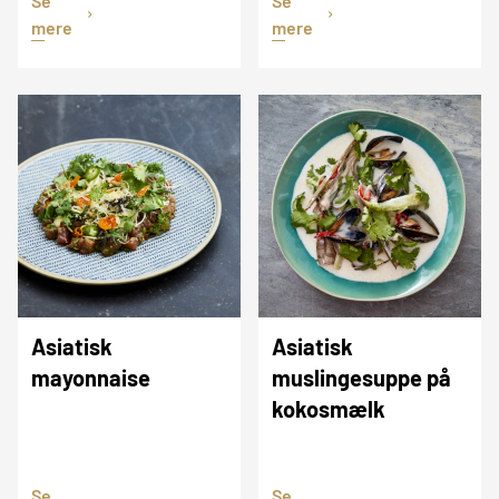
Se
Se
mere
mere
Asiatisk
Asiatisk
mayonnaise
muslingesuppe på
kokosmælk
Se
Se