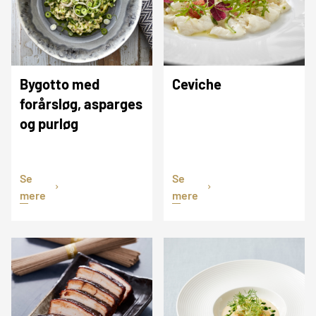
Bygotto med
Ceviche
forårsløg, asparges
og purløg
Se
Se
mere
mere