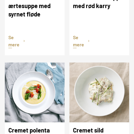
ærtesuppe med
med rød karry
syrnet fløde
Se
Se
mere
mere
Cremet polenta
Cremet sild