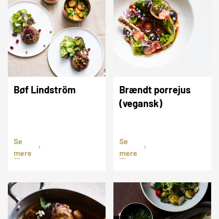
Bøf Lindström
Brændt porrejus
(vegansk)
Se
Se
mere
mere