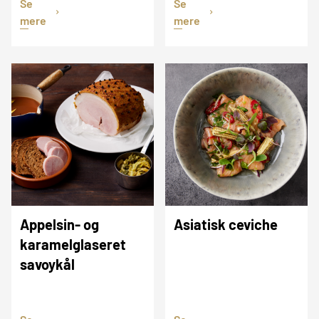
Se
Se
mere
mere
Appelsin- og
Asiatisk ceviche
karamelglaseret
savoykål