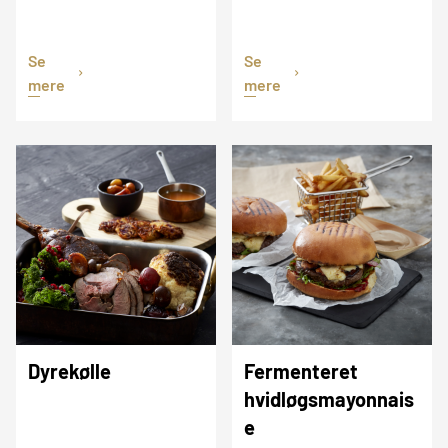
Se
Se
mere
mere
Dyrekølle
Fermenteret
hvidløgsmayonnais
e