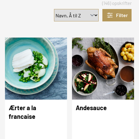
(146) opskrifter
Filter
Ærter a la
Andesauce
francaise