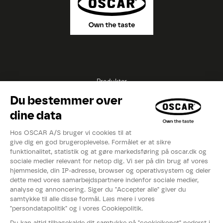
Produkter
Opskrifter
Inspirationer
Eksperter
Videoer
Kataloger
Om OSCAR®
Nyheder
Events
Fødevarestyrelsens smiley-rapport
Whistleblowerordning