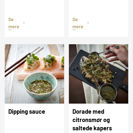
Se
Se
mere
mere
Dipping sauce
Dorade med
citronsmør og
saltede kapers