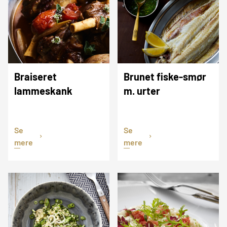
Braiseret
Brunet fiske-smør
lammeskank
m. urter
Se
Se
mere
mere