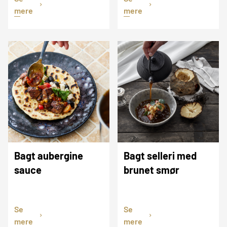
mere
mere
Bagt aubergine
Bagt selleri med
sauce
brunet smør
Se
Se
mere
mere