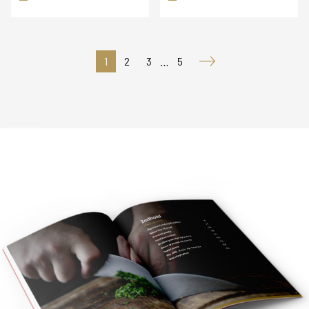
…
1
2
3
5
Næste