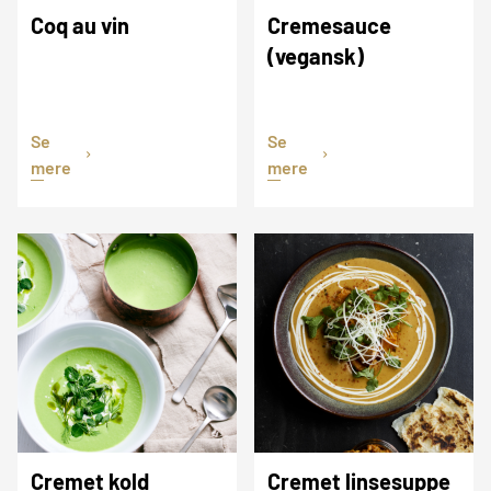
Coq au vin
Cremesauce
(vegansk)
Se
Se
mere
mere
Cremet kold
Cremet linsesuppe