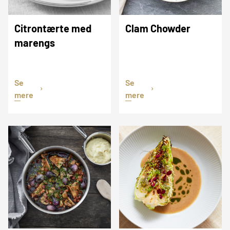
Citrontærte med
Clam Chowder
marengs
Se
Se
mere
mere