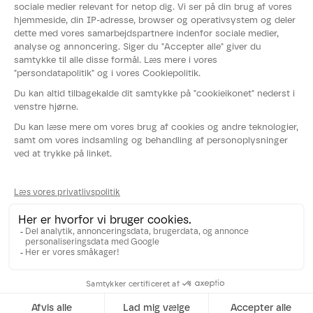
Nyheder
Events
Fødevarestyrelsens smiley-rapport
Whistleblowerordning
Persondatapolitik
Cookies
Følg os