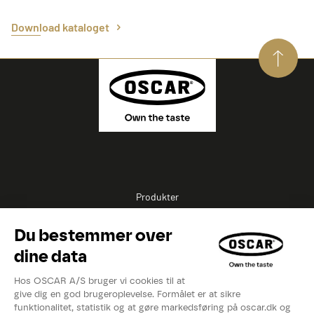
Download kataloget
Produkter
Opskrifter
Inspirationer
Eksperter
Videoer
Kataloger
Om OSCAR®