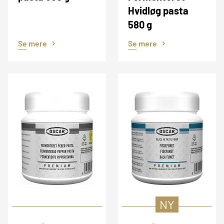
Hvidløg pasta
580 g
Se mere
Se mere
NY