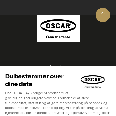
Produkter
Opskrifter
Inspirationer
Eksperter
Videoer
Kataloger
Om OSCAR®
Nyheder
Events