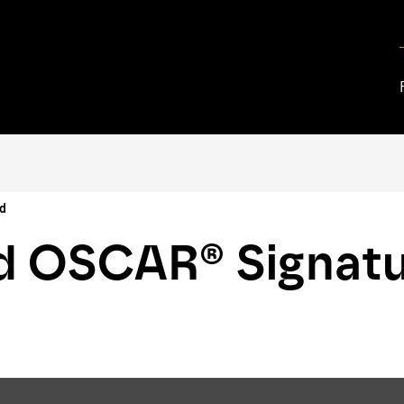
nd
d OSCAR® Signat