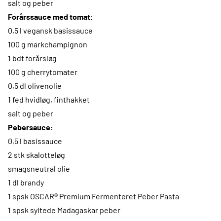
salt og peber
Forårssauce med tomat:
0,5 l vegansk basissauce
100 g markchampignon
1 bdt forårsløg
100 g cherrytomater
0,5 dl olivenolie
1 fed hvidløg, finthakket
salt og peber
Pebersauce:
0,5 l basissauce
2 stk skalotteløg
smagsneutral olie
1 dl brandy
1 spsk OSCAR® Premium Fermenteret Peber Pasta
1 spsk syltede Madagaskar peber