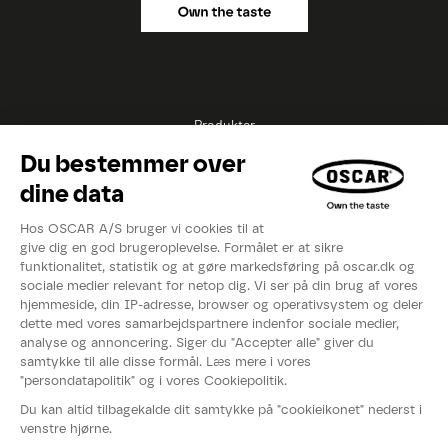
Produkter
Opskrifter
Inspirationer
Eksperter
Videoer
Kataloger
Om OSCAR®
Nyheder
Events
Fødevarestyrelsens smiley-rapport
Whistleblowerordning