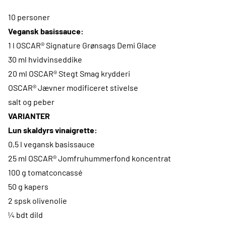
10 personer
Vegansk basissauce:
1 l OSCAR® Signature Grønsags Demi Glace
30 ml hvidvinseddike
20 ml OSCAR® Stegt Smag krydderi
OSCAR® Jævner modificeret stivelse
salt og peber
VARIANTER
Lun skaldyrs vinaigrette:
0,5 l vegansk basissauce
25 ml OSCAR® Jomfruhummerfond koncentrat
100 g tomatconcassé
50 g kapers
2 spsk olivenolie
¼ bdt dild