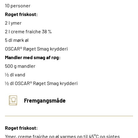
10 personer
Røget friskost:
2 l ymer
2 l creme fraiche 38 %
5 dl mørk øl
OSCAR® Røget Smag krydderi
Mandler med smag af røg:
500 g mandler
½ dl vand
½ dl OSCAR® Røget Smag krydderi
Fremgangsmåde
Røget friskost:
Ymer, creme fraiche og øl varmes op til 45°C og sigtes