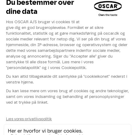
Inspirationer
Eksperter
Videoer
Kataloger
Om OSCAR®
Nyheder
Events
Fødevarestyrelsens smiley-rapport
Whistleblowerordning
Persondatapolitik
Cookies