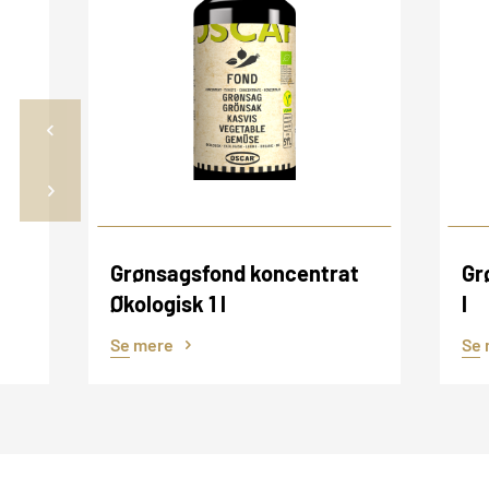
Grønsagsfond koncentrat
Gr
Økologisk 1 l
l
Se mere
Se 