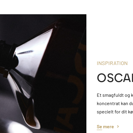
INSPIRATION
OSCAR
Et smagfuldt og k
koncentrat kan du
specielt for dit k
Se mere