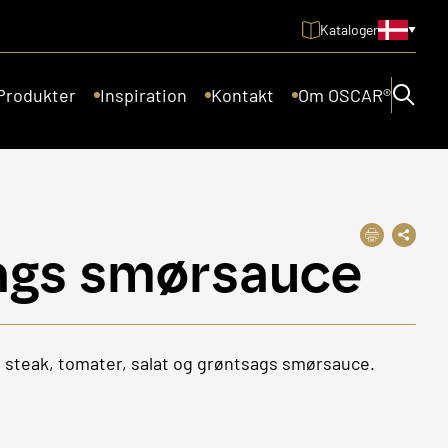
Kataloger
Produkter
Inspiration
Kontakt
Om OSCAR®
ags smørsauce
t steak, tomater, salat og grøntsags smørsauce.