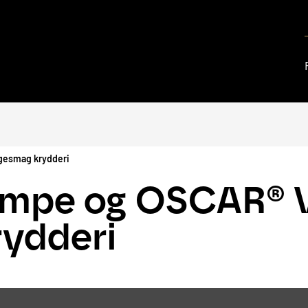
gesmag krydderi
vampe og OSCAR® 
rydderi