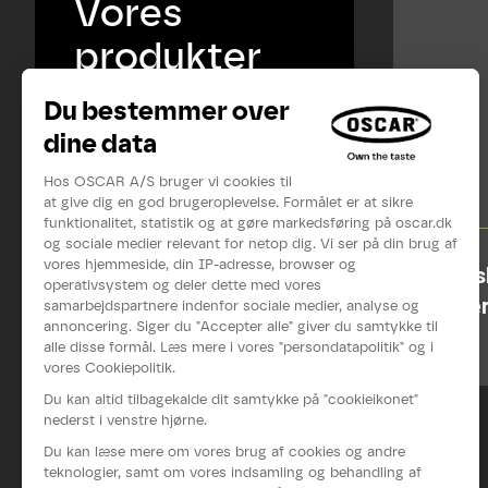
Vores
produkter
Vegans
krydderi
Se mere