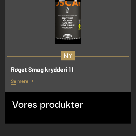
NY
Røget Smag krydderi 1 l
Se mere
Vores produkter