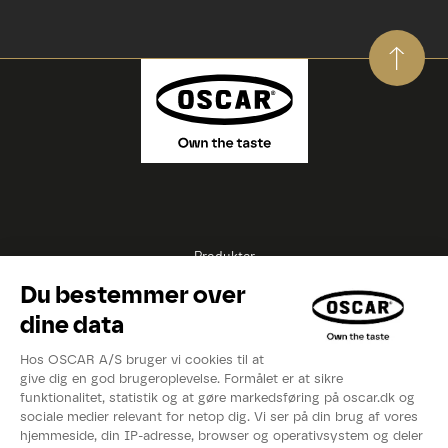
Produkter
Opskrifter
Inspirationer
Eksperter
Videoer
Kataloger
Om OSCAR®
Nyheder
Events