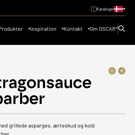
Kataloger
Produkter
Inspiration
Kontakt
Om OSCAR®
tragonsauce
barber
ed grillede asparges, ærteskud og kold
rber.