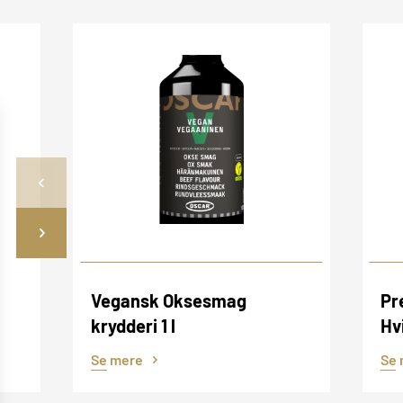
Vegansk Oksesmag
Pr
krydderi 1 l
Hv
Se mere
Se 