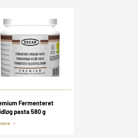
emium Fermenteret
Premium Fermen
idløg pasta 580 g
Peber pasta 580 
mere
Se mere