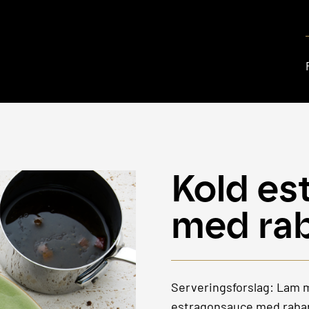
Kold es
med ra
Serveringsforslag: Lam m
estragonsauce med raba