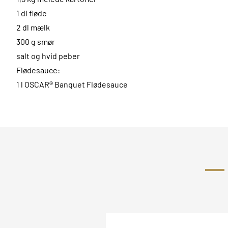
1 dl fløde
2 dl mælk
300 g smør
salt og hvid peber
Flødesauce:
1 l OSCAR® Banquet Flødesauce