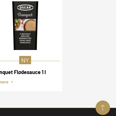
NY
NY
nquet Flødesauce 1 l
Banquet Flødesau
mere
Se mere