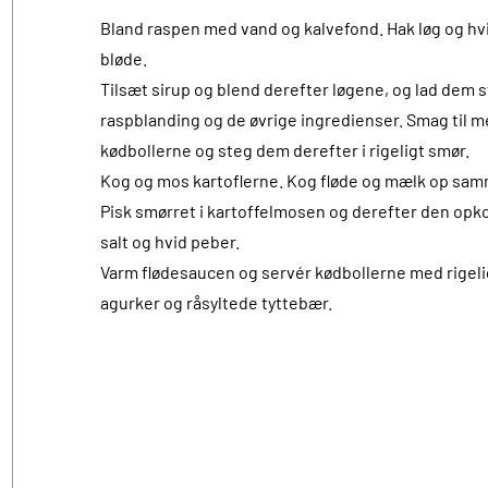
Bland raspen med vand og kalvefond. Hak løg og hvid
bløde.
Tilsæt sirup og blend derefter løgene, og lad dem s
raspblanding og de øvrige ingredienser. Smag til m
kødbollerne og steg dem derefter i rigeligt smør.
Kog og mos kartoflerne. Kog fløde og mælk op sa
Pisk smørret i kartoffelmosen og derefter den opk
salt og hvid peber.
Varm flødesaucen og servér kødbollerne med rigeli
agurker og råsyltede tyttebær.