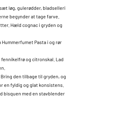
sæt løg, gulerødder, bladselleri
gerne begynder at tage farve.
utter. Hæld cognac i gryden og
m Hummerfumet Pasta i og rør
 fennikelfrø og citronskal. Lad
en.
 Bring den tilbage til gryden, og
 en fyldig og glat konsistens.
lend bisquen med en stavblender