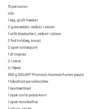
10 personer
olie
1 løg, groft hakket
2 gulerødder, skåret i skiver
1 stilk bladselleri, skåret i skiver
2 fed hvidløg, knust
2 spsk tomatpuré
1 dl cognac
2 l vand
2 l fløde
300 g OSCAR® Premium Hummerfumet pasta
1 håndfuld persillestilke
1 laurbærblad
1 spsk sorte peberkorn
1 spsk fennikelfrø
1 citron, skræl