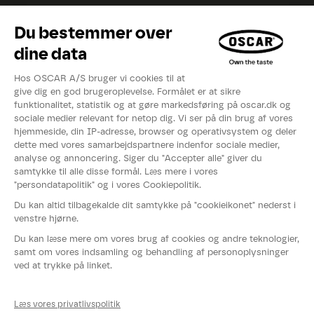
Opskrifter
Inspirationer
Eksperter
Videoer
Kataloger
Om OSCAR®
Nyheder
Events
Fødevarestyrelsens smiley-rapport
Whistleblowerordning
Persondatapolitik