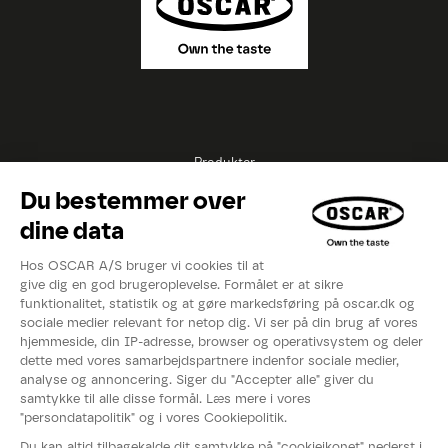
Produkter
Opskrifter
Inspirationer
Eksperter
Videoer
Kataloger
Om OSCAR®
Nyheder
Events
Fødevarestyrelsens smiley-rapport
Whistleblowerordning