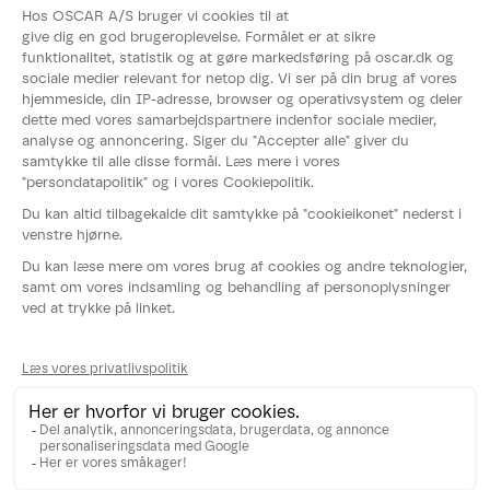
Videoer
Kataloger
Om OSCAR®
Nyheder
Events
Fødevarestyrelsens smiley-rapport
Whistleblowerordning
Persondatapolitik
Cookies
Følg os