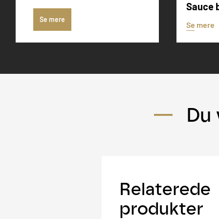
Sauce 
Se mere
Se mere
Du 
Relaterede
produkter