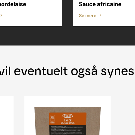
bordelaise
Sauce africaine
Se mere
vil eventuelt også syne