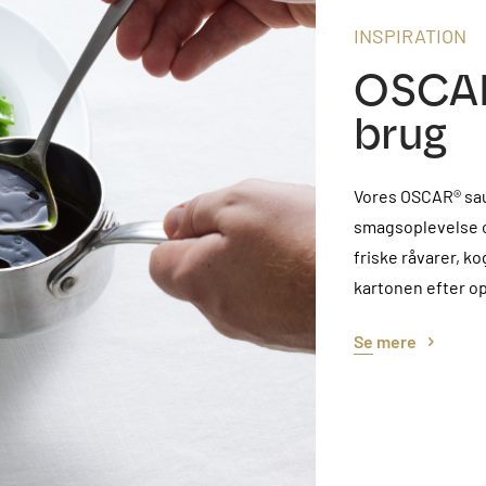
INSPIRATION
OSCAR®
brug
Vores OSCAR® sauc
smagsoplevelse o
friske råvarer, ko
kartonen efter o
Se mere