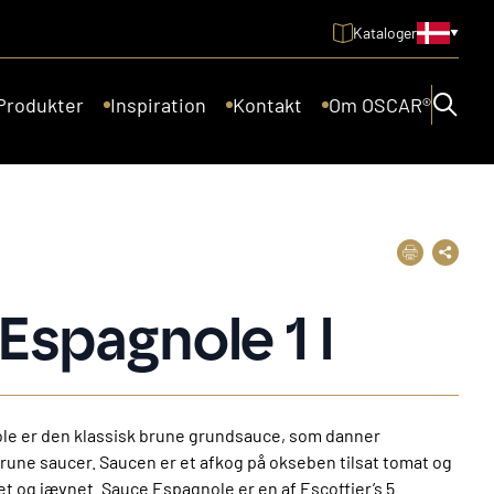
Kataloger
Produkter
Inspiration
Kontakt
Om OSCAR®
Espagnole 1 l
e er den klassisk brune grundsauce, som danner
rune saucer. Saucen er et afkog på okseben tilsat tomat og
et og jævnet. Sauce Espagnole er en af Escoffier’s 5