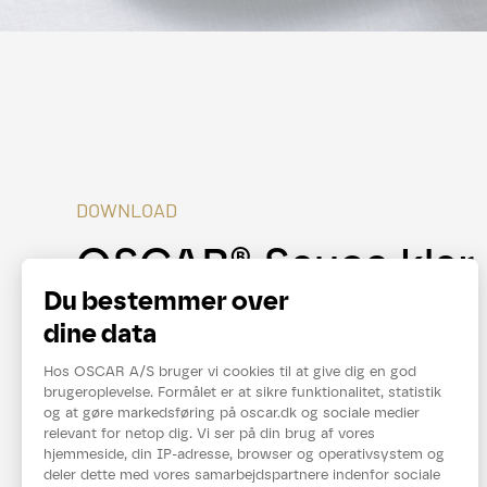
DOWNLOAD
OSCAR® Sauce klar t
brug
Se mere