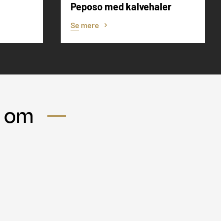
Peposo med kalvehaler
Se mere
s om