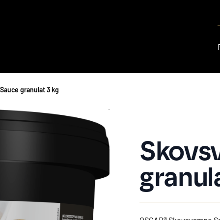
auce granulat 3 kg
Skovs
granul
OSCAR® Skovsvampe Sau