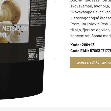
skovsvampe, hvor bl.a
Skovsvampe Sauce kan 
justeringer også kreere
Premium Hvidvin Redukt
til bl.a. fjerkræ og vil
koncentrat. Spand med 3
Kode: 296443
Code EAN: 5709347177
Interesseret? Kontakt o