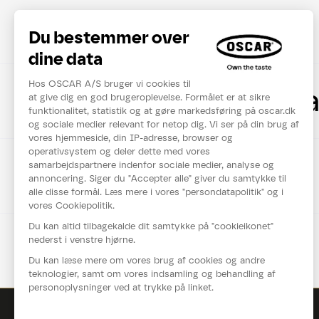
Næringsværdier
Anvendelse og holdb
Ingredienser
Teknisk data