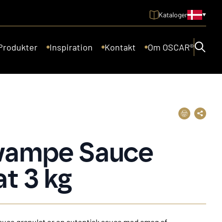
Kataloger
Produkter
Inspiration
Kontakt
Om OSCAR®
vampe Sauce
at 3 kg
ce granulat er en autentisk sauce med smag af