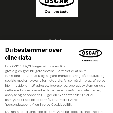
Produkter
Opskrifter
Inspirationer
Eksperter
Videoer
Kataloger
Om OSCAR®
Nyheder
Events
Fødevarestyrelsens smiley-rapport
Whistleblowerordning