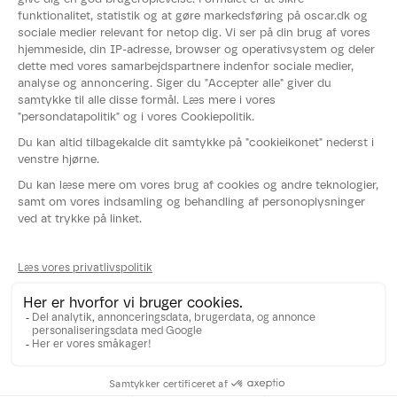
Om OSCAR®
Nyheder
Events
Fødevarestyrelsens smiley-rapport
Whistleblowerordning
Persondatapolitik
Cookies
Følg os