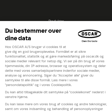
Produkter
Opskrifter
Inspirationer
Eksperter
Videoer
Kataloger
Om OSCAR®
Nyheder
Events
Fødevarestyrelsens smiley-rapport
Whistleblowerordning