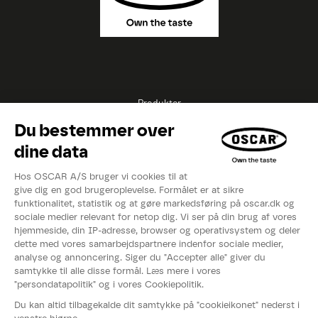
Produkter
Opskrifter
Inspirationer
Eksperter
Videoer
Kataloger
Om OSCAR®
Nyheder
Events
Fødevarestyrelsens smiley-rapport
Whistleblowerordning