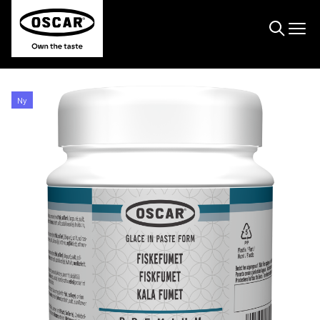
Søge
Ny