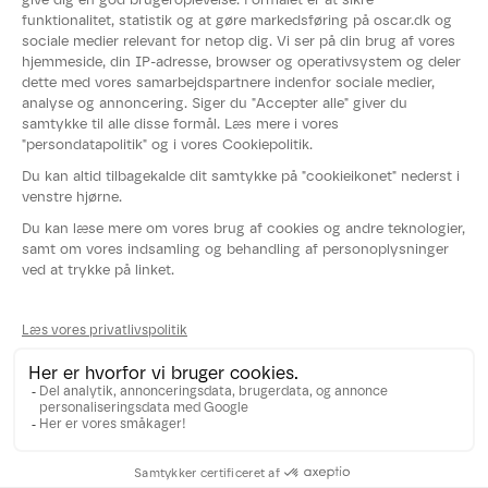
Om OSCAR®
Nyheder
Events
Fødevarestyrelsens smiley-rapport
Whistleblowerordning
Persondatapolitik
Cookies
Følg os