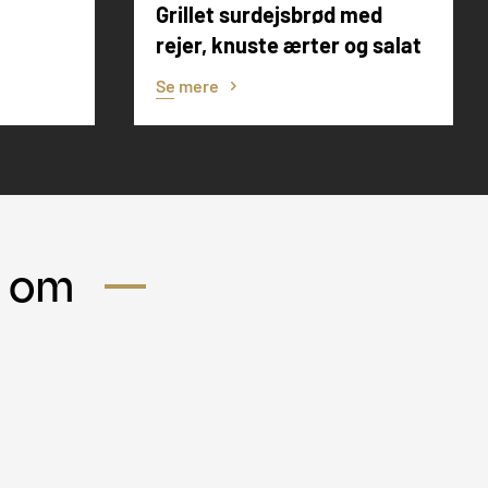
Grillet surdejsbrød med
rejer, knuste ærter og salat
Se mere
s om