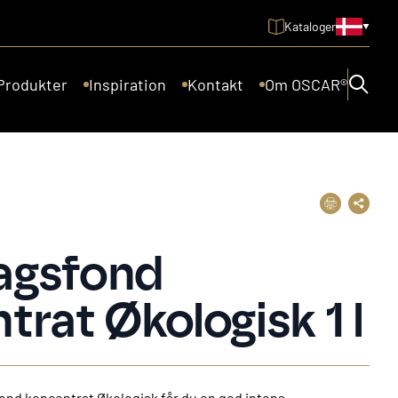
Kataloger
Produkter
Inspiration
Kontakt
Om OSCAR®
agsfond
trat Økologisk 1 l
nd koncentrat Økologisk får du en god intens