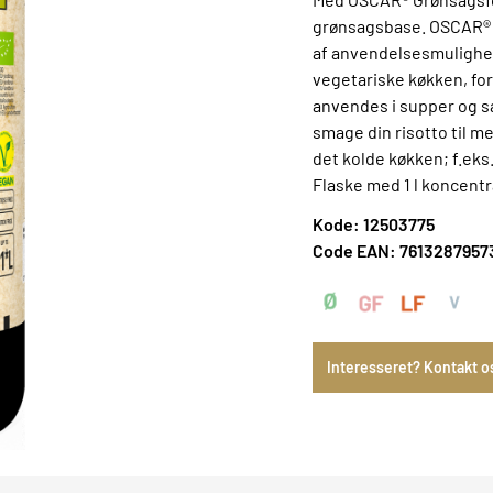
grønsagsbase. OSCAR® G
af anvendelsesmulighe
vegetariske køkken, for
anvendes i supper og sauc
smage din risotto til 
det kolde køkken; f.eks.
Flaske med 1 l koncentrat
Kode: 12503775
Code EAN: 7613287957
Interesseret? Kontakt o