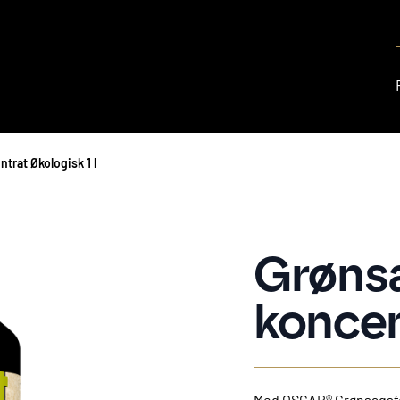
trat Økologisk 1 l
Grøns
koncen
Med OSCAR® Grønsagsfo