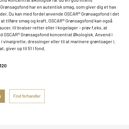
rønsagsfond har en autentisk smag, som giver dig et hav
der. Du kan med fordel anvende OSCAR® Grønsagsfond i det
 at tilføre smag og kraft. OSCAR® Grønsagsfond kan også
er, til braiser retter eller i kogelager – prøv f.eks. at
med OSCAR® Grønsagsfond koncentrat Økologisk. Anvend i
 i vinaigrette, dressinger eller til at marinere grøntsager i.
, giver op til 51 l fond.
320
s
Find forhandler