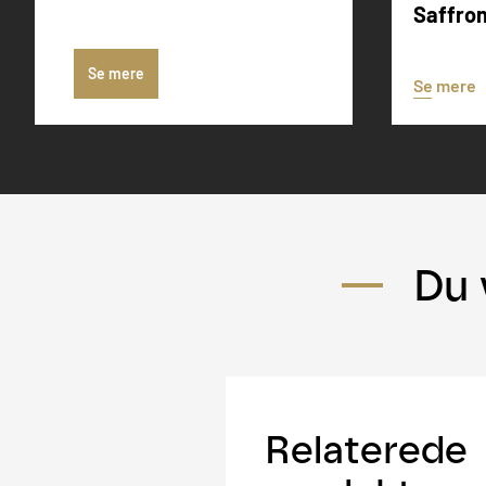
Saffro
Se mere
Se mere
Du 
Relaterede