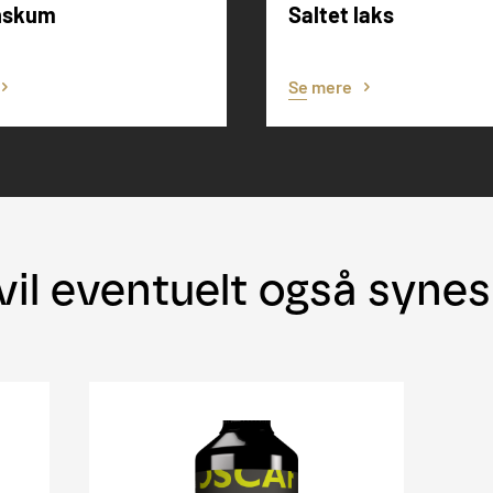
nskum
Saltet laks
Se mere
vil eventuelt også syne