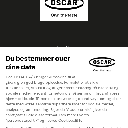
Produkter
Opskrifter
Inspirationer
Eksperter
Videoer
Kataloger
Om OSCAR®
Nyheder
Events
Fødevarestyrelsens smiley-rapport
Whistleblowerordning