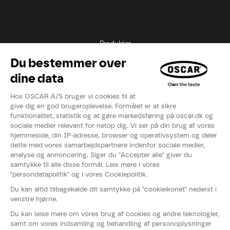
Produkter
Opskrifter
Inspirationer
Eksperter
Videoer
Kataloger
Om OSCAR®
Nyheder
Events
Fødevarestyrelsens smiley-rapport
Whistleblowerordning