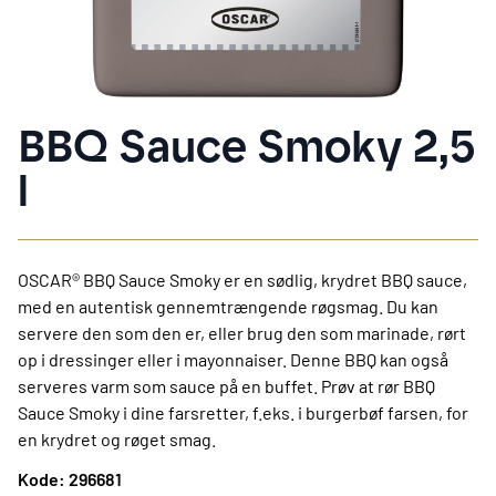
BBQ Sauce Smoky 2,5
l
OSCAR® BBQ Sauce Smoky er en sødlig, krydret BBQ sauce,
med en autentisk gennemtrængende røgsmag. Du kan
servere den som den er, eller brug den som marinade, rørt
op i dressinger eller i mayonnaiser. Denne BBQ kan også
serveres varm som sauce på en buffet. Prøv at rør BBQ
Sauce Smoky i dine farsretter, f.eks. i burgerbøf farsen, for
en krydret og røget smag.
Kode: 296681