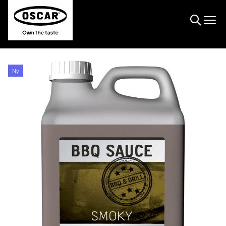
Søge
Ny